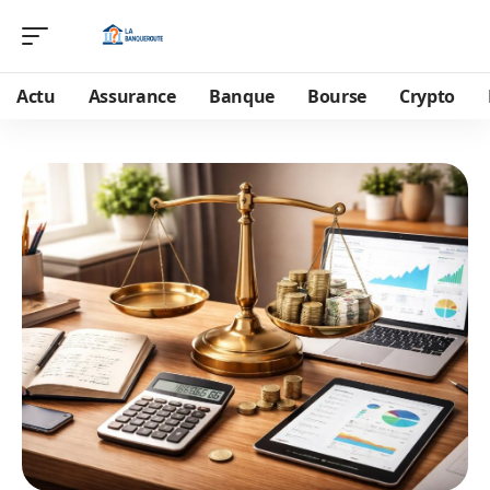
Actu
Assurance
Banque
Bourse
Crypto