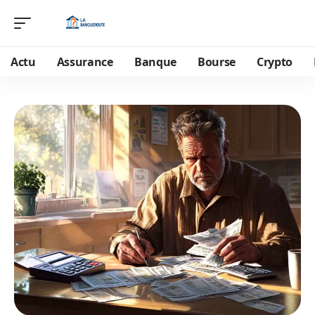
Actu
Assurance
Banque
Bourse
Crypto