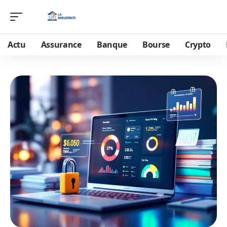
Actu
Assurance
Banque
Bourse
Crypto