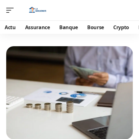
Actu
Assurance
Banque
Bourse
Crypto