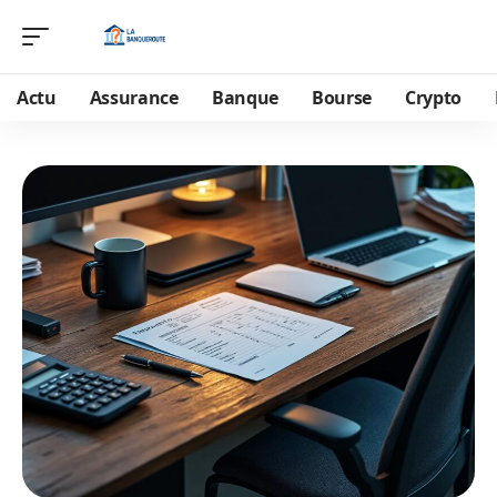
Actu
Assurance
Banque
Bourse
Crypto