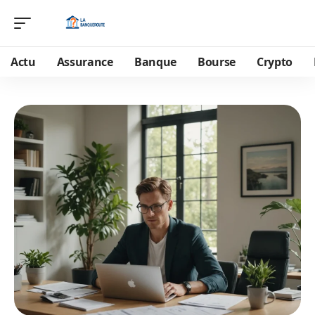
Actu
Assurance
Banque
Bourse
Crypto