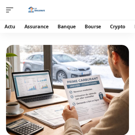
Actu
Assurance
Banque
Bourse
Crypto