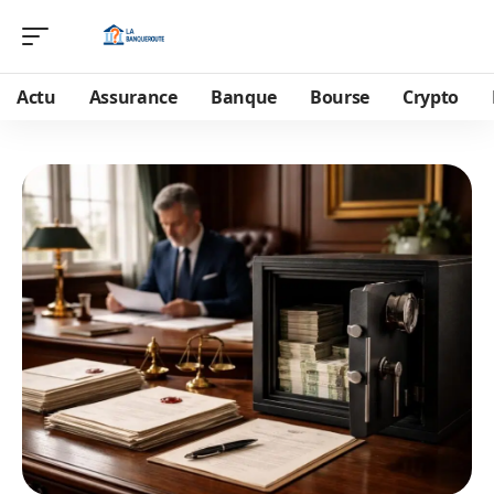
Actu
Assurance
Banque
Bourse
Crypto