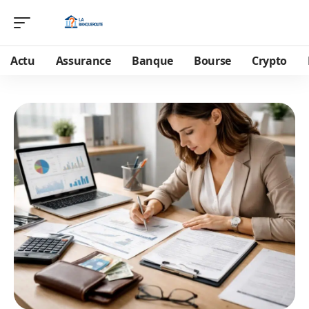
Actu
Assurance
Banque
Bourse
Crypto