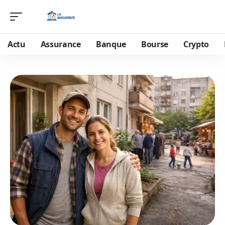
Actu
Assurance
Banque
Bourse
Crypto