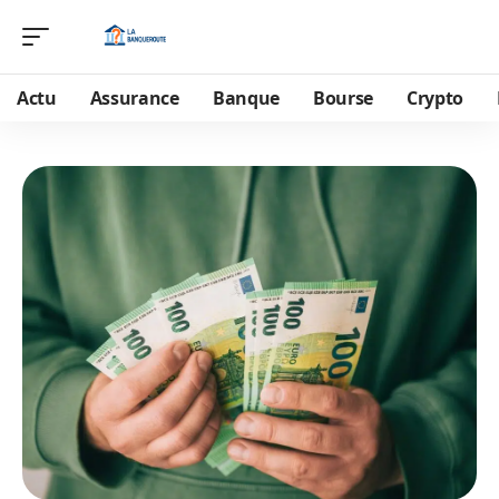
Actu
Assurance
Banque
Bourse
Crypto